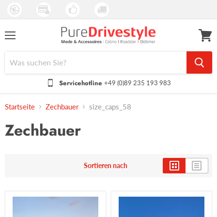
Menü
Waren
anseh
Servicehotline
+49 (0)89 235 193 983
Startseite
Zechbauer
size_caps_58
Zechbauer
Sortieren nach