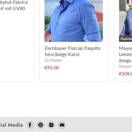
lbyhut Fabrice
nf mit UV80
Ausver
Zechbauer Flatcap Paquito
Mayser
Sera (beige Karo)
Leinen
(beige
Zechbauer
Mayser
€95,00
€109,
cial Media
Folgen
Folgen
Folgen
Folgen
Sie
Sie
Sie
Sie