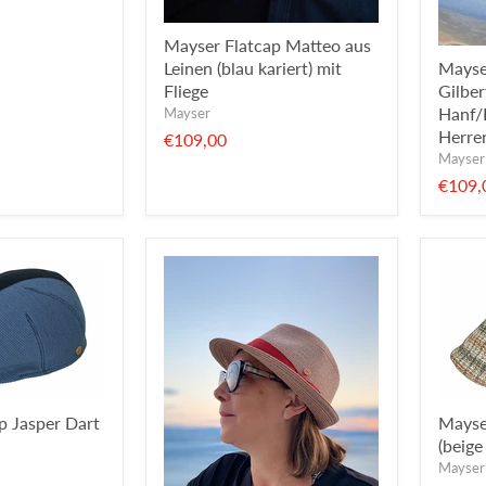
Mayser Flatcap Matteo aus
Leinen (blau kariert) mit
Mayse
Fliege
Gilber
Hanf/B
Mayser
Herre
€109,00
Mayser
€109,
p Jasper Dart
Mayse
(beige
Mayser