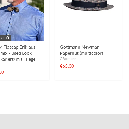
kauft
 Flatcap Erik aus
Göttmann Newman
mix - used Look
Paperhut (multicolor)
 kariert) mit Fliege
Göttmann
€65,00
00