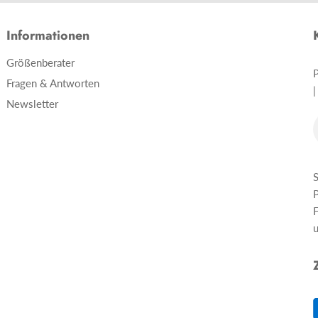
uns
uns
uns
uns
Facebook
Pinterest
Instagram
E-
Informationen
Mail
Größenberater
Fragen & Antworten
|
Newsletter
S
P
F