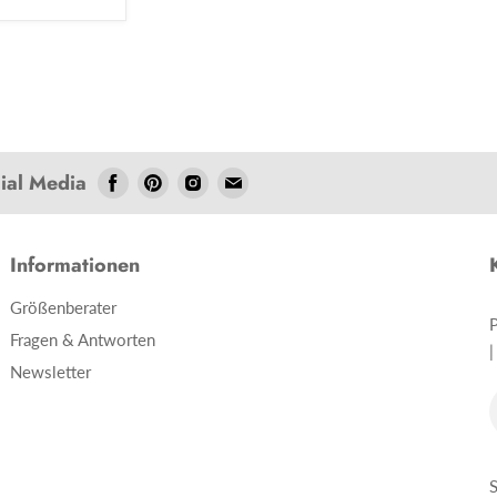
cial Media
Folgen
Folgen
Folgen
Folgen
Sie
Sie
Sie
Sie
uns
uns
uns
uns
Facebook
Pinterest
Instagram
E-
Informationen
Mail
Größenberater
Fragen & Antworten
|
Newsletter
S