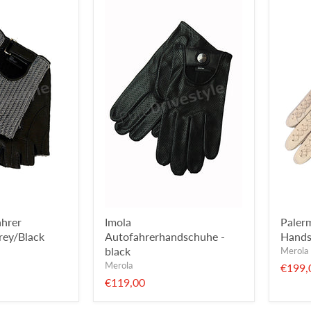
ahrer
Imola
Paler
rey/Black
Autofahrerhandschuhe -
Hands
black
Merola
Merola
€199,
€119,00