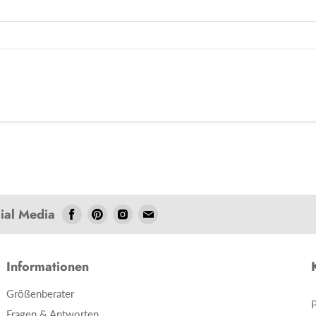
cial Media
Folgen
Folgen
Folgen
Folgen
Sie
Sie
Sie
Sie
uns
uns
uns
uns
Facebook
Pinterest
Instagram
E-
Informationen
Mail
Größenberater
Fragen & Antworten