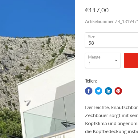
€117,00
Artikelnummer
ZB_1319471
Size
Menge
Teilen:
Der leichte, knautschb
Zechbauer sorgt mit sei
Kopfklima und angenomm
die Kopfbedeckung insb