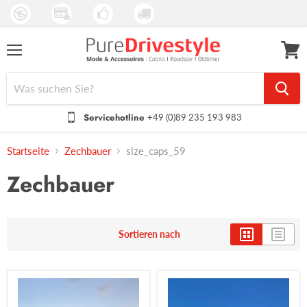
Menü
Waren
anseh
Servicehotline
+49 (0)89 235 193 983
Startseite
Zechbauer
size_caps_59
Zechbauer
Sortieren nach