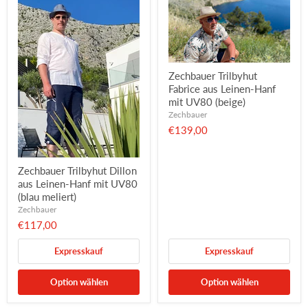
Zechbauer Trilbyhut
Fabrice aus Leinen-Hanf
mit UV80 (beige)
Zechbauer
€139,00
Zechbauer Trilbyhut Dillon
aus Leinen-Hanf mit UV80
(blau meliert)
Zechbauer
€117,00
Expresskauf
Expresskauf
Option wählen
Option wählen