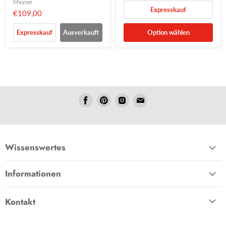
Mayser
Expresskauf
€109,00
Expresskauf
Ausverkauft
Option wählen
Folgen
Folgen
Folgen
Folgen
Sie
Sie
Sie
Sie
uns
uns
uns
uns
Facebook
Pinterest
Instagram
E-
Mail
Wissenswertes
Informationen
Kontakt