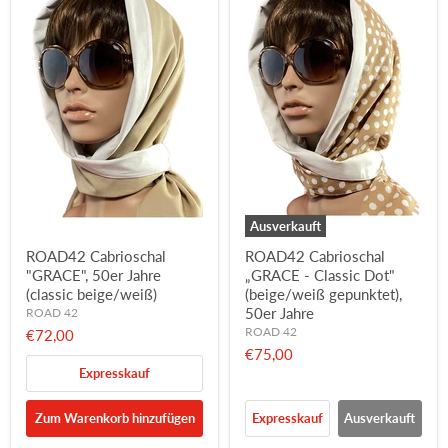
Ausverkauft
ROAD42 Cabrioschal
ROAD42 Cabrioschal
"GRACE", 50er Jahre
„GRACE - Classic Dot"
(classic beige/weiß)
(beige/weiß gepunktet),
50er Jahre
ROAD 42
ROAD 42
€72,00
€75,00
Expresskauf
Zum Warenkorb hinzufügen
Expresskauf
Ausverkauft