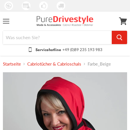
Menü
Waren
anseh
Servicehotline
+49 (0)89 235 193 983
Startseite
Cabriotücher & Cabrioschals
Farbe_Beige